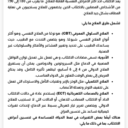
يعد الاكتئاب أحد أكثر الأمراض النفسية القابلة للعلاج. ما يقرب من 80٪ إلى 90٪
من الأشخاص المصابين بالاكتئاب الذين يخضعون للعلاج يستجيبون في نهاية
المطاف بشكل جيد للعلاج.
تشمل طرق العلاج ما يلي:
العلاج السلوكي المعرفي (CBT):
هو نوعًا من العلاج النفسي. وهو أكثر
أنواع العلاج النفسي شيوعًا. وهو يتضمن التحدث مع الطبيب. حيث
يساعدك الطبيب على تحديد وتغيير المشاعر والأفكار والسلوكيات غير
الصحية.
الأدوية:
تسمى مضادات الاكتئاب، و هي تعمل على تعديل توازن النواقل
العصبية في الدماغ مثل السيروتونين والدوبامين. يمكن أن يستغرق
العلاج الدوائي من 4 إلى 6 أسابيع؛ ليظهر تأثيره الكامل، وقد يحتاج
المريض إلى بعض الوقت للعثور على الدواء المناسب.
العلاج التكميلي:
مثل الوخز بالإبر وتقنيات التأمل والاسترخاء التي تعمل
على تخفيف التوتر وتهدئة الأعصاب.
العلاج بالصدمات الكهربائية (ECT):
يُستخدم عادة في حالات الاكتئاب
الحاد أو الاكتئاب المصاحب للذهان، أو الحالات التي لا تستجيب للعلاج
الدوائي. ويتضمن تمرير تيار كهربائي بسيط عبر الدماغ؛ لإحداث تغيرات
كيميائية تساعد على تحسين المزاج.
هناك أيضًا بعض التغيرات في نمط الحياة؛ للمساعدة في تحسين أعراض
الاكتئاب، بما في ذلك ما يلي: