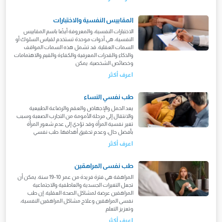
المقاييس النفسية والاختبارات
الاختبارات النفسية، والمعروفة أيضًا باسم المقاييس
النفسية، هي أدوات موحدة تستخدم لقياس السلوك أو
السمات العقلية. قد تشمل هذه السمات المواقف
والذكاء والقدرات المعرفية والكفاءة والقيم والاهتمامات
وخصائص الشخصية. يمكن
اعرف أكثر
طب نفسي النساء
يعد الحمل والإجهاض والعقم والرضاعة الطبيعية
والانتقال إلى مرحلة الأمومة من التجارب الصعبة وسبب
تغير نفسية المرأة وقد تؤدي إلى عدم شعور المرأة
بأفضل حال، وعدم تحقيق أهدافها. طب نفسي
اعرف أكثر
طب نفسى المراهقين
المراهقة هي فترة فريدة من عمر 10-19 سنة. يمكن أن
تجعل التغيرات الجسدية والعاطفية والاجتماعية
المراهقين عرضة لمشاكل الصحة العقلية. إن طب
نفسى المراهقين وعلاج مشاكل المراهقين النفسية،
وتعزيز التعلم
اعرف أكثر