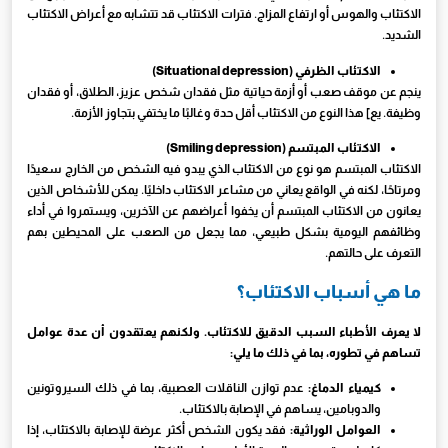
الاكتئاب والهوس أو ارتفاع المزاج. فترات الاكتئاب قد تتشابه مع أعراض الاكتئاب
الشديد.
الاكتئاب الظرفي (Situational depression)
ينجم عن موقف صعب أو أزمة حياتية مثل فقدان شخص عزيز، الطلاق، أو فقدان
وظيفة. يع] هذا النوع من الاكتئاب أقل حدة وغالبًا ما يختفي بتجاوز الأزمة.
الاكتئاب المبتسم (Smiling depression)
الاكتئاب المبتسم هو نوع من الاكتئاب الذي يبدو فيه الشخص من الخارج سعيدًا
ومرتاحًا، لكنه في الواقع يعاني من مشاعر الاكتئاب داخليًا. يمكن للأشخاص الذين
يعانون من الاكتئاب المبتسم أن يخفوا أعراضهم عن الآخرين، ويستمروا في أداء
وظائفهم اليومية بشكل طبيعي، مما يجعل من الصعب على المحيطين بهم
التعرف على حالتهم.
ما هي أسباب الاكتئاب؟
لا يعرف الأطباء السبب الدقيق للاكتئاب. ولكنهم يعتقدون أن عدة عوامل
تساهم في تطوره، بما في ذلك ما يلي:
كيمياء الدماغ:
عدم توازن الناقلات العصبية، بما في ذلك السيروتونين
والدوبامين، يساهم في الإصابة بالاكتئاب.
العوامل الوراثية:
فقد يكون الشخص أكثر عرضة للإصابة بالاكتئاب، إذا