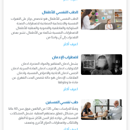
الطب النفسي للأطفال
الطب النفسي للأطفال هو تخصص يركز على التغيرات
النفسية والاجتماعية المصاحبة لاضطرابات الصحة
السلوكية والعاطفية والتنموية والعقلية للأطفال.
الاضطرابات النفسية شائعة بين الأطفال، تشير بعض
التقديرات إلى أن واحدًا من
اعرف أكثر
اضطراب الإدمان
يشمل ادمان العقاقير والمواد المخدرة، ادمان
الكحوليات، ادمان الانترنت، ادمان العادة السرية، ادمان
الجنس، ادمان الاباحية والامراض النفسية، وادمان
العلاقات. الإدمان هو حالة تتضمن البحث القهري عن
مادة ما وتناولها
اعرف أكثر
طب نفسي المسنين
وفقًا للدراسات يعاني 20٪ من البالغين فوق سن 60 عامًا
من مشاكل تتعلق بصحتهم العقلية. تشمل المشكلات
النفسية التي تواجه كبار السن الأكثر شيوعًا القلق
والاكتئاب واضطرابات المزاج الأخرى وضعف
اعرف أكثر