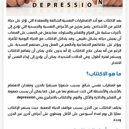
يعد الاكتئاب هو أحد الاضطرابات النفسية الشائعة والمعقدة التي تؤثر على حياة
الكثير من الأشخاص. يتميز بمزيج من الأعراض النفسية والجسدية التي تؤدي إلى
تأثيرات سلبية على المزاج والتفكير والسلوك، مما يجعل من الصعب على المصاب
أن يعيش حياته بشكل طبيعي. وقد يتداخل الاكتئاب مع الحياة اليومية للأفراد
ويؤثر على علاقاتهم الاجتماعية وأدائهم في العمل وحتى صحتهم الجسدية. على
الرغم من أنه يمكن علاج الاكتئاب، إلا أنه بدون علاج، يمكن أن يتفاقم الاكتئاب
ويستمر لفترة أطول. وفي الحالات الشديدة، يمكن أن يؤدي إلى إيذاء النفس أو
الانتحار.
ما هو الاكتئاب؟
هو اضطراب نفسي شائع. يسبب شعورًا مستمرًا بالحزن وفقدان الاهتمام
بالأشياء والأنشطة التي كنت تستمتع بها من قبل. كما يمكن أن يسبب صعوبة
في التفكير والذاكرة والأكل، والنوم. والاكتئاب بالانجليزي يعني depression.
يختلف الاكتئاب عن الحزن بسبب مواقف الحياة الصعبة. حيث يستمر الإكتئاب
عمليًا كل يوم لمدة أسبوعين على الأقل وينطوي على أعراض أخرى غير الحزن
وحده.