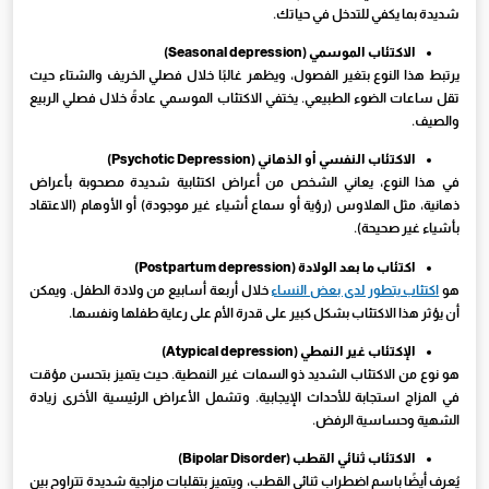
شديدة بما يكفي للتدخل في حياتك.
الاكتئاب الموسمي (Seasonal depression)
يرتبط هذا النوع بتغير الفصول، ويظهر غالبًا خلال فصلي الخريف والشتاء حيث
تقل ساعات الضوء الطبيعي. يختفي الاكتئاب الموسمي عادةً خلال فصلي الربيع
والصيف.
الاكتئاب النفسي أو الذهاني (Psychotic Depression)
في هذا النوع، يعاني الشخص من أعراض اكتئابية شديدة مصحوبة بأعراض
ذهانية، مثل الهلاوس (رؤية أو سماع أشياء غير موجودة) أو الأوهام (الاعتقاد
بأشياء غير صحيحة).
اكتئاب ما بعد الولادة (Postpartum depression)
هو
اكتئاب يتطور لدى بعض النساء
خلال أربعة أسابيع من ولادة الطفل. ويمكن
أن يؤثر هذا الاكتئاب بشكل كبير على قدرة الأم على رعاية طفلها ونفسها.
الإكتئاب غير النمطي (Atypical depression)
هو نوع من الاكتئاب الشديد ذو السمات غير النمطية. حيث يتميز بتحسن مؤقت
في المزاج استجابة للأحداث الإيجابية. وتشمل الأعراض الرئيسية الأخرى زيادة
الشهية وحساسية الرفض.
الاكتئاب ثنائي القطب (
Bipolar Disorder
)
يُعرف أيضًا باسم اضطراب ثنائي القطب، ويتميز بتقلبات مزاجية شديدة تتراوح بين