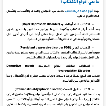
ما هي أنواع الاكتئاب؟
يوجد
أنواع عديدة من الاكتئاب
تختلف في الأعراض والمدة، والأسباب، وتشمل
هذه الأنواع ما يلي:
الاكتئاب الحاد أو الشديد (Major Depressive Disorder)
يعد أشد أنواع الاكتئاب وأكثرها شيوعًا. ويتميز هذا النوع بالشعور بالحزن
المستمر لمدة أسبوعين على الأقل بينما تعاني أيضًا من أعراض أخرى مثل
مشاكل النوم أو فقدان الاهتمام بالأنشطة أو تغير في الشهية.
الاكتئاب الجزئي (
Persistent depressive disorder PDD
)
يعرف أيضًا باسم الاكتئاب الخفيف أو اكتئاب عسر المزاج. وهو يستمر لمدة عامين
على الأقل. يتميز بأعراض أقل حدة من اضطراب الاكتئاب الشديد.
اضطراب تقلبات المزاج التخريبية (Disruptive mood
dysregulation Disorder)
يسبب هذا النوع تهيجًا مزمنًا وشديدًا ونوبات غضب متكررة لدى الأطفال. وتبدأ
الأعراض عادةً في سن العاشرة.
اكتئاب ما قبل الطمث (Premenstrual dysphoric disorder)
يحدث هذا النوع قبل الحيض. حيث تعاني المرأة من أعراض متلازمة ما قبل الحيض
(PMS) إلى جانب أعراض المزاج، مثل التهيج الشديد أو القلق أو الاكتئاب. تتحسن
هذه الأعراض في غضون أيام قليلة بعد بدء الدورة الشهرية، ولكنها قد تكون