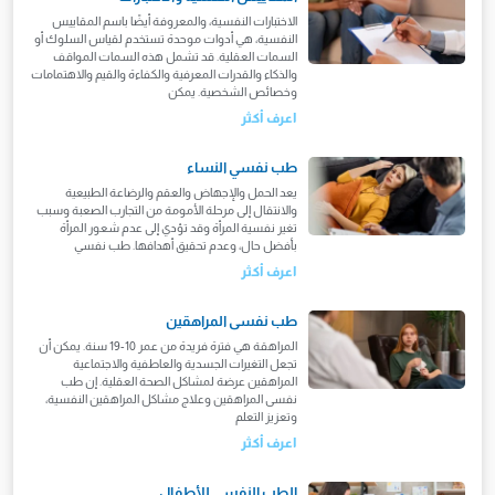
الاختبارات النفسية، والمعروفة أيضًا باسم المقاييس
النفسية، هي أدوات موحدة تستخدم لقياس السلوك أو
السمات العقلية. قد تشمل هذه السمات المواقف
والذكاء والقدرات المعرفية والكفاءة والقيم والاهتمامات
وخصائص الشخصية. يمكن
اعرف أكثر
طب نفسي النساء
يعد الحمل والإجهاض والعقم والرضاعة الطبيعية
والانتقال إلى مرحلة الأمومة من التجارب الصعبة وسبب
تغير نفسية المرأة وقد تؤدي إلى عدم شعور المرأة
بأفضل حال، وعدم تحقيق أهدافها. طب نفسي
اعرف أكثر
طب نفسى المراهقين
المراهقة هي فترة فريدة من عمر 10-19 سنة. يمكن أن
تجعل التغيرات الجسدية والعاطفية والاجتماعية
المراهقين عرضة لمشاكل الصحة العقلية. إن طب
نفسى المراهقين وعلاج مشاكل المراهقين النفسية،
وتعزيز التعلم
اعرف أكثر
الطب النفسي للأطفال