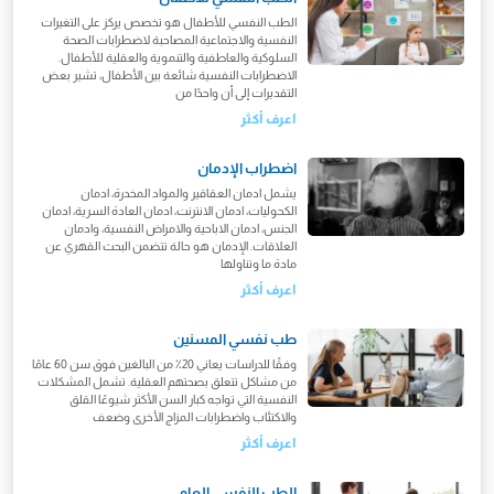
الطب النفسي للأطفال هو تخصص يركز على التغيرات
النفسية والاجتماعية المصاحبة لاضطرابات الصحة
السلوكية والعاطفية والتنموية والعقلية للأطفال.
الاضطرابات النفسية شائعة بين الأطفال، تشير بعض
التقديرات إلى أن واحدًا من
اعرف أكثر
اضطراب الإدمان
يشمل ادمان العقاقير والمواد المخدرة، ادمان
الكحوليات، ادمان الانترنت، ادمان العادة السرية، ادمان
الجنس، ادمان الاباحية والامراض النفسية، وادمان
العلاقات. الإدمان هو حالة تتضمن البحث القهري عن
مادة ما وتناولها
اعرف أكثر
طب نفسي المسنين
وفقًا للدراسات يعاني 20٪ من البالغين فوق سن 60 عامًا
من مشاكل تتعلق بصحتهم العقلية. تشمل المشكلات
النفسية التي تواجه كبار السن الأكثر شيوعًا القلق
والاكتئاب واضطرابات المزاج الأخرى وضعف
اعرف أكثر
الطب النفسي العام