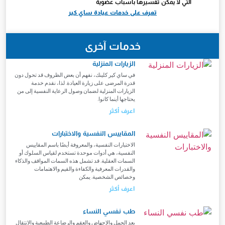
التي لا يمكن تفسيرها بأسباب عضوية
تعرف على خدمات عيادة ساي كير
خدمات آخرى
الزيارات المنزلية
في ساي كير كلينك، نفهم أن بعض الظروف قد تحول دون
قدرة المرضى على زيارة العيادة. لذا، نقدم خدمة
الزيارات المنزلية لضمان وصول الرعاية النفسية إلى من
يحتاجها أينما كانوا.
اعرف أكثر
المقاييس النفسية والاختبارات
الاختبارات النفسية، والمعروفة أيضًا باسم المقاييس
النفسية، هي أدوات موحدة تستخدم لقياس السلوك أو
السمات العقلية. قد تشمل هذه السمات المواقف والذكاء
والقدرات المعرفية والكفاءة والقيم والاهتمامات
وخصائص الشخصية. يمكن
اعرف أكثر
طب نفسي النساء
يعد الحمل والإجهاض والعقم والرضاعة الطبيعية والانتقال