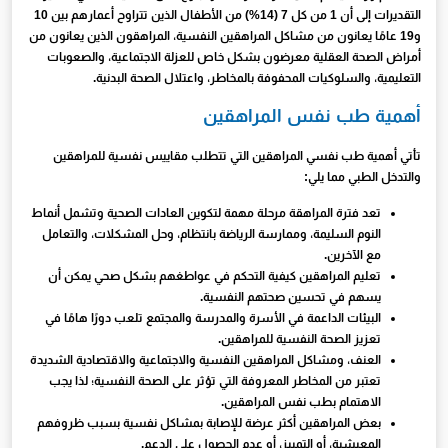
التقديرات إلى أن 1 من كل 7 (14%) من الأطفال الذين تتراوح أعمارهم بين 10
و19 عامًا يعانون من مشاكل المراهقين النفسية، المراهقون الذين يعانون من
أمراض الصحة العقلية معرضون بشكل خاص للعزلة الاجتماعية، والصعوبات
التعليمية، والسلوكيات المحفوفة بالمخاطر، واعتلال الصحة البدنية.
أهمية طب نفس المراهقين
تأتي أهمية طب نفسي المراهقين التي تتطلب مقاييس نفسية للمراهقين
والتدخل الطبي مما يلي:
تعد فترة المراهقة مرحلة مهمة لتكوين العادات الصحية وتشمل أنماط
النوم السليمة، وممارسة الرياضة بانتظام، وحل المشكلات، والتعامل
مع الآخرين.
تعليم المراهقين كيفية التحكم في عواطغهم بشكل صحي يمكن أن
يسهم في تحسين صحتهم النفسية.
البيئات الداعمة في الأسرة والمدرسة والمجتمع تلعب دورًا هامًا في
تعزيز الصحة النفسية للمراهقين.
العنف، ومشاكل المراهقين النفسية والاجتماعية والاقتصادية الشديدة
تعتبر من المخاطر المعروفة التي تؤثر على الصحة النفسية؛ لذا يجب
الاهتمام بطب نفس المراهقين.
بعض المراهقين أكثر عرضة للإصابة بمشاكل نفسية بسبب ظروفهم
المعيشية، أو التمييز، أو عدم الحصول على الدعم.