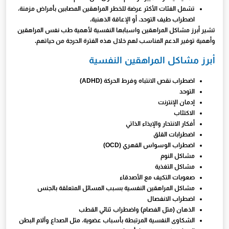
تشمل الفئات الأكثر عرضة للخطر المراهقين المصابين بأمراض مزمنة،
اضطراب طيف التوحد، أو الإعاقة الذهنية.
تشير أبرز مشاكل المراهقين واسبابها النفسية لأهمية طب نفس المراهقين
وأهمية توفير الدعم المناسب لهم خلال هذه الفترة الحرجة من حياتهم.
أبرز مشاكل المراهقين النفسية
اضطراب نقص الانتباه وفرط الحركة (ADHD)
التوحد
إدمان الإنترنت
الاكتئاب
أفكار الانتحار والإيذاء الذاتي
اضطرابات القلق
اضطراب الوسواس القهري (OCD)
مشاكل النوم
مشاكل التغذية
صعوبات التكيف مع الأصدقاء
مشاكل المراهقين النفسية بسبب المسائل المتعلقة بالجنس
اضطراب الانفصال
الذهان (مثل الفصام) واضطراب ثنائي القطب
الشكاوى النفسية المرتبطة بأسباب عضوية، مثل الصداع وآلام البطن