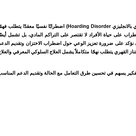
في الختام، يعتبر اضطراب الاختزان (الاكتناز القهري بالانجليزي Hoarding Disorder) اضطرابًا نفسيًا معقدًا يتطلب فه
اضطراب على حياة الأفراد لا تقتصر على التراكم المادي، بل تشمل أيضًا
أن نؤكد على ضرورة تعزيز الوعي حول اضطراب الاختزان وتقديم الدعم
تناز القهري يتطلب نهجًا متكاملاً يشمل العلاج السلوكي المعرفي والعلا
لتفكير يسهم في تحسين طرق التعامل مع الحالة وتقديم الدعم المناسب