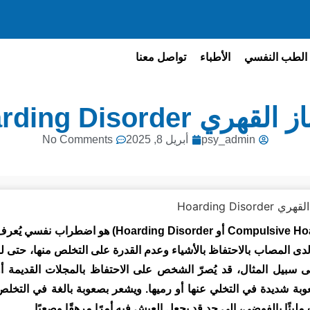
الطب النفسي
الأطباء
تواصل معنا
لقهري Hoarding Disorder
psy_admin
أبريل 8, 2025
No Comments
الاكتناز القهري ( الاكتناز القهري بالانجليزي: Compulsive Hoarding أو Hoarding Disorder) هو اضطراب نفسي ي
لدى المصاب بالاحتفاظ بالأشياء وعدم القدرة على التخلص منها، حتى لو
لى سبيل المثال، قد يُصرّ الشخص على الاحتفاظ بالمجلات القديمة أو
صعوبة شديدة في التخلي عنها أو رميها. ويشعر بصعوبة بالغة في التخلص
مليئًا بالفوضى، إلى حد قد يجعل العيش فيه أمرًا مرهقًا وصعبًا.