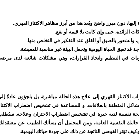
 إليها، دون مبرر واضح ويُعد هذا من أبرز مظاهر الاكتناز القهري.
الزائدة، حتى وإن كانت بلا قيمة أو نفع.
الشعور بالضيق أو القلق عند التفكير في التخلص منها.
 قد تعيق الحياة اليومية وتجعل البيئة غير مناسبة للمعيشة.
وبات في التنظيم واتخاذ القرارات، وهي مشكلات شائعة لدى مرضى
ب الاكتناز القهري إلى علاج هذه الحالة مباشرة، بل يلجؤون عادةً إلى
مشاكل المتعلقة بالعلاقات. و للمساعدة في تشخيص اضطراب الاكتناز
 صحة نفسية لديه خبرة في تشخيص اضطراب الاختزان وعلاجه. سيُطلب
التك النفسية العامة، ومن المحتمل أن يسألك الطبيب عن معتقداتك
 وكيف تؤثر الفوضى الناتجة عن ذلك على جودة حياتك اليومية.