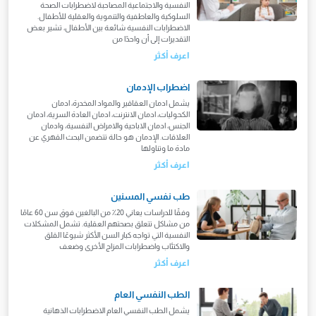
النفسية والاجتماعية المصاحبة لاضطرابات الصحة
السلوكية والعاطفية والتنموية والعقلية للأطفال.
الاضطرابات النفسية شائعة بين الأطفال، تشير بعض
التقديرات إلى أن واحدًا من
اعرف أكثر
اضطراب الإدمان
يشمل ادمان العقاقير والمواد المخدرة، ادمان
الكحوليات، ادمان الانترنت، ادمان العادة السرية، ادمان
الجنس، ادمان الاباحية والامراض النفسية، وادمان
العلاقات. الإدمان هو حالة تتضمن البحث القهري عن
مادة ما وتناولها
اعرف أكثر
طب نفسي المسنين
وفقًا للدراسات يعاني 20٪ من البالغين فوق سن 60 عامًا
من مشاكل تتعلق بصحتهم العقلية. تشمل المشكلات
النفسية التي تواجه كبار السن الأكثر شيوعًا القلق
والاكتئاب واضطرابات المزاج الأخرى وضعف
اعرف أكثر
الطب النفسي العام
يشمل الطب النفسي العام الاضطرابات الذهانية