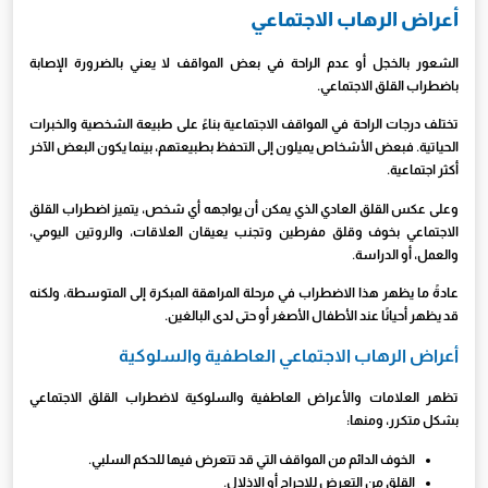
أعراض الرهاب الاجتماعي
الشعور بالخجل أو عدم الراحة في بعض المواقف لا يعني بالضرورة الإصابة
باضطراب القلق الاجتماعي.
تختلف درجات الراحة في المواقف الاجتماعية بناءً على طبيعة الشخصية والخبرات
الحياتية. فبعض الأشخاص يميلون إلى التحفظ بطبيعتهم، بينما يكون البعض الآخر
أكثر اجتماعية.
وعلى عكس القلق العادي الذي يمكن أن يواجهه أي شخص، يتميز اضطراب القلق
الاجتماعي بخوف وقلق مفرطين وتجنب يعيقان العلاقات، والروتين اليومي،
والعمل، أو الدراسة.
عادةً ما يظهر هذا الاضطراب في مرحلة المراهقة المبكرة إلى المتوسطة، ولكنه
قد يظهر أحيانًا عند الأطفال الأصغر أو حتى لدى البالغين.
أعراض الرهاب الاجتماعي العاطفية والسلوكية
تظهر العلامات والأعراض العاطفية والسلوكية لاضطراب القلق الاجتماعي
بشكل متكرر، ومنها:
الخوف الدائم من المواقف التي قد تتعرض فيها للحكم السلبي.
القلق من التعرض للإحراج أو الإذلال.