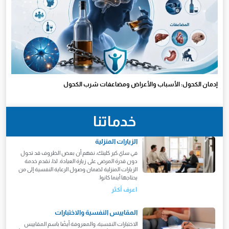
إدمان الكحول: الأسباب والأعراض ومضاعفات شرب الكحول
خدماتنا
الزيارات المنزلية
في ساي كير كلينك، نفهم أن بعض الظروف قد تحول
دون قدرة المرضى على زيارة العيادة. لذا، نقدم خدمة
الزيارات المنزلية لضمان وصول الرعاية النفسية إلى من
يحتاجها أينما كانوا.
اعرف أكثر
المقاييس النفسية والاختبارات
الاختبارات النفسية، والمعروفة أيضًا باسم المقاييس