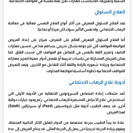
السلبية وتغييرها، كما يكتسب مهارات تعزز ثقته بنفسه في المواقف الاجتماعية.
العلاج السلوكي
يُعد العلاج السلوكي المعرفي من أكثر أنواع العلاج النفسي فعالية في معالجة
الرهاب الاجتماعي، وله نفس التأثير سواء كان فرديًا أو جماعيًا.
أما العلاج السلوكي المعرفي القائم على التعرض، فيركز على إعداد المريض
لمواجهة المواقف التي تثير خوفه بشكل تدريجي. يساهم هذا في تحسين مهارات
التكيف وتعزيز الثقة بالنفس في التعامل مع المواقف التي تسبب القلق. كما
يمكن للمريض المشاركة في جلسات تدريبية أو تقمص أدوار معينة لتعزيز مهاراته
الاجتماعية وزيادة شعوره بالراحة والثقة أثناء التفاعل مع الآخرين. ويُعد التعرض
للمواقف الاجتماعية خطوة أساسية لمواجهة المخاوف.
أدوية علاج الرهاب الاجتماعي
تُعد مثبطات إعادة امتصاص السيروتونين الانتقائية من الأدوية الأولى التي
تُستخدم في علاج الأعراض المستمرة للرهاب الاجتماعي، رغم وجود خيارات دوائية
أخرى. قد يصف الطبيب أدوية مثل باروكسيتين (Paxil) أو سيرترالين (Zoloft)
لهذا الغرض.
عادة ما يبدأ الطبيب بجرعة منخفضة من الدواء لتقليل الآثار الجانبية المحتملة،
ويقوم بزيادة الجرعة تدريجيًا حتى يصل إلى الجرعة المثلى. قد يحتاج المريض إلى عدة