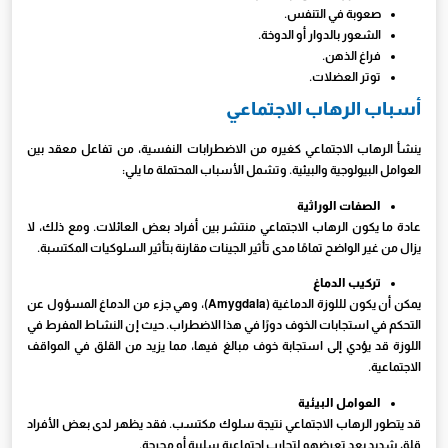
صعوبة في التنفس.
الشعور بالدوار أو الدوخة.
فراغ الذهن.
توتر العضلات.
أسباب الرهاب الاجتماعي
ينشأ الرهاب الاجتماعي كغيره من الاضطرابات النفسية، من تفاعل معقد بين
العوامل البيولوجية والبيئية. وتشمل الأسباب المحتملة ما يلي:
الصفات الوراثية
عادة ما يكون الرهاب الاجتماعي منتشر بين أفراد بعض العائلات. ومع ذلك، لا
يزال من غير الواضح تمامًا مدى تأثير الجينات مقارنة بتأثير السلوكيات المكتسبة.
تركيب الدماغ
يمكن أن يكون لللوزة الدماغية (Amygdala)، وهي جزء من الدماغ المسؤول عن
التحكم في استجابات الخوف دورًا في هذا الاضطراب. حيث إن النشاط المفرط في
اللوزة قد يؤدي إلى استجابة خوف مبالغ فيها، مما يزيد من القلق في المواقف
الاجتماعية.
العوامل البيئية
قد يتطور الرهاب الاجتماعي نتيجة سلوك مكتسب. فقد يظهر لدى بعض الأفراد
قلق شديد بعد تعرضهم لتجارب اجتماعية سلبية أو محرجة.