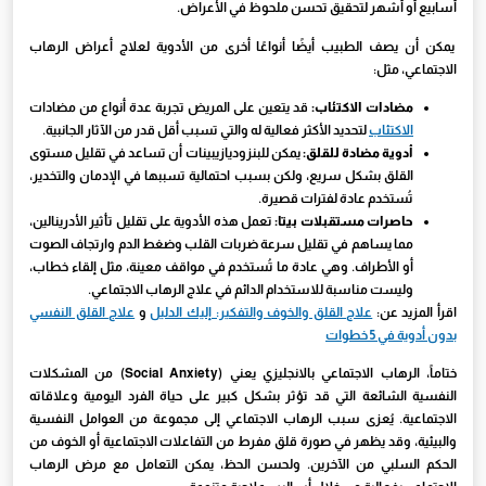
أسابيع أو أشهر لتحقيق تحسن ملحوظ في الأعراض.
يمكن أن يصف الطبيب أيضًا أنواعًا أخرى من الأدوية لعلاج أعراض الرهاب
الاجتماعي، مثل:
مضادات الاكتئاب:
قد يتعين على المريض تجربة عدة أنواع من مضادات
الاكتئاب
لتحديد الأكثر فعالية له والتي تسبب أقل قدر من الآثار الجانبية.
أدوية مضادة للقلق:
يمكن للبنزوديازيبينات أن تساعد في تقليل مستوى
القلق بشكل سريع، ولكن بسبب احتمالية تسببها في الإدمان والتخدير،
تُستخدم عادة لفترات قصيرة.
حاصرات مستقبلات بيتا:
تعمل هذه الأدوية على تقليل تأثير الأدرينالين،
مما يساهم في تقليل سرعة ضربات القلب وضغط الدم وارتجاف الصوت
أو الأطراف. وهي عادة ما تُستخدم في مواقف معينة، مثل إلقاء خطاب،
وليست مناسبة للاستخدام الدائم في علاج الرهاب الاجتماعي.
اقرأ المزيد عن:
علاج القلق والخوف والتفكير: إليك الدليل
و
علاج القلق النفسي
بدون أدوية في 5 خطوات
ختاماً، الرهاب الاجتماعي بالانجليزي يعني (Social Anxiety) من المشكلات
النفسية الشائعة التي قد تؤثر بشكل كبير على حياة الفرد اليومية وعلاقاته
الاجتماعية. يُعزى سبب الرهاب الاجتماعي إلى مجموعة من العوامل النفسية
والبيئية، وقد يظهر في صورة قلق مفرط من التفاعلات الاجتماعية أو الخوف من
الحكم السلبي من الآخرين. ولحسن الحظ، يمكن التعامل مع مرض الرهاب