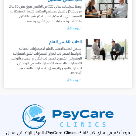
وفقًا للدراسات يعاني 20٪ من البالغين فوق سن 60 عامًا
من مشاكل تتعلق بصحتهم العقلية. تشمل المشكلات
النفسية التي تواجه كبار السن الأكثر شيوعًا القلق
والاكتئاب واضطرابات المزاج الأخرى وضعف
اعرف أكثر
الطب النفسي العام
يشمل الطب النفسي العام الاضطرابات الذهانية
بأنواعها، اضطرابات المزاج، اضطرابات القلق، اضطراب
الوسواس القهري، اضطرابات الأكل أو الطعام بأنواعه،
الاضطرابات الجنسية، الاضطراب العصبي الوظيفي،
اضطراب العرض الجسدي، واضطرابات الشخصية
بأنواعها،
اعرف أكثر
مرحباً بكم في ساي كير كلينك PsyCare Clinics، المركز الرائد في مجال