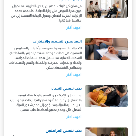
في ساي كير كلينك، نفهم أن بعض الظروف قد تحول
دون قدرة المرضى على زيارة العيادة. لذا، نقدم خدمة
الزيارات المنزلية لضمان وصول الرعاية النفسية إلى من
يحتاجها أينما كانوا.
اعرف أكثر
المقاييس النفسية والاختبارات
الاختبارات النفسية، والمعروفة أيضًا باسم المقاييس
النفسية، هي أدوات موحدة تستخدم لقياس السلوك أو
السمات العقلية. قد تشمل هذه السمات المواقف
والذكاء والقدرات المعرفية والكفاءة والقيم والاهتمامات
وخصائص الشخصية. يمكن
اعرف أكثر
طب نفسي النساء
يعد الحمل والإجهاض والعقم والرضاعة الطبيعية
والانتقال إلى مرحلة الأمومة من التجارب الصعبة وسبب
تغير نفسية المرأة وقد تؤدي إلى عدم شعور المرأة
بأفضل حال، وعدم تحقيق أهدافها. طب نفسي
اعرف أكثر
طب نفسى المراهقين