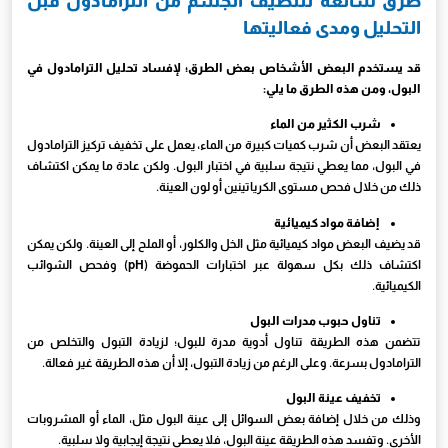
طرق شائعة لتنظيف الجسم من الترامادول قبل
التحليل ومدى فعاليتها
قد يستخدم البعض الأشخاص بعض الطرق؛ لإفساد تحليل الترامادول في
البول، ومن هذه الطرق ما يلي:
شرب الكثير من الماء
يعتقد البعض أن شرب كميات كبيرة من الماء، يعمل على تخفيف تركيز الترامادول
في البول، مما يعطي نتيجة سلبية في اختبار البول. ولكن عادة ما يمكن اكتشاف
ذلك من خلال فحص مستوى الكرياتينين أو لون العينة.
إضافة مواد كيميائية
قد يضيف البعض مواد كيميائية مثل الخل والكلور، أو الملح إلى العينة. ولكن يمكن
اكتشاف ذلك بكل سهولة عبر اختبارات الحموضة (pH) وفحص الشوائب
الكيميائية.
تناول حبوب مدرات البول
تتضمن هذه الطريقة تناول أدوية مدرة للبول؛ لزيادة التبول والتخلص من
الترامادول بسرعة. وعلى الرغم من زيادة التبول، إلا أن هذه الطريقة غير فعالة.
تخفيف عينة البول
وذلك من خلال إضافة بعض السوائل إلى عينة البول مثل، الماء أو المشروبات
الأخرى. وتفسد هذه الطريقة عينة البول، فلا يعطي نتيجة إيجابية ولا سلبية.