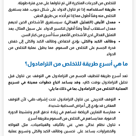
للتخلص من الجرعات المتكررة التي تم تناولها على مدى فترة طويلة.
طريقة استخدامه:
إذا تم تناول الدواء على شكل حبوب، فقد يستغرق
التخلص منه وقتًا أطول مما إذا تم أخذه عن طريق الحقن.
معدل الأيض (التمثيل الغذائي):
سيستغرق الأشخاص الذين لديهم
معدل استقلاب أبطأ وقتًا أطول لتكسير الدواء. على سبيل المثال، يعد
التمثيل الغذائي لدى الأشخاص الأصغر سنًا أسرع من كبار السن.
وظائف الكبد والكلى:
يؤدي انخفاض وظائف الكبد والكلى إلى خفض
قدرة الجسم على التخلص من السموم، مما يطيل عملية التخلص من
الدواء.
ما هي أسرع طريقة للتخلص من الترامادول؟
تعد أسرع طريقة لتنظيف الجسم من الترامادول هي التوقف عن تناول قبل
تحليل الترامادول بوقت كافٍ.
وقد يساعد اتباع خطوات معينة في تسريع
العملية التخلص من الترامادول، بما في ذلك ما يلي:
التوقف التدريجي عن تناول الترامادول تحت إشراف طبي؛ لأن التوقف
المفاجئ قد يؤدي إلى أعراض انسحابية شديدة.
ممارسة التمارين الرياضة تساهم في زيادة تدفق الدم وتنشيط الدورة
الدموية، مما يساهم في التخلص من السموم بطريقة أسرع.
تناول نظام غذائي صحي غني بالألياف والفيتامينات، مثل الفواكه
والخضراوات، يساعد على تحسين وظائف الكبد والكلى وتسريع عملية