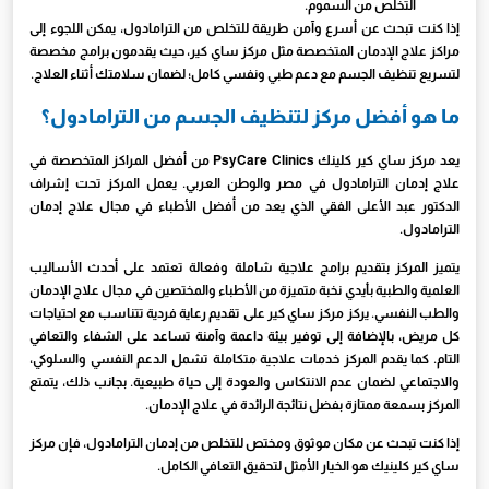
التخلص من السموم.
إذا كنت تبحث عن أسرع وآمن طريقة للتخلص من الترامادول، يمكن اللجوء إلى
مراكز علاج الإدمان المتخصصة مثل مركز ساي كير، حيث يقدمون برامج مخصصة
لتسريع تنظيف الجسم مع دعم طبي ونفسي كامل؛ لضمان سلامتك أثناء العلاج.
ما هو أفضل مركز لتنظيف الجسم من الترامادول؟
يعد مركز ساي كير كلينك PsyCare Clinics من أفضل المراكز المتخصصة في
علاج إدمان الترامادول في مصر والوطن العربي. يعمل المركز تحت إشراف
الدكتور عبد الأعلى الفقي الذي يعد من أفضل الأطباء في مجال علاج إدمان
الترامادول.
يتميز المركز بتقديم برامج علاجية شاملة وفعالة تعتمد على أحدث الأساليب
العلمية والطبية بأيدي نخبة متميزة من الأطباء والمختصين في مجال علاج الإدمان
والطب النفسي. يركز مركز ساي كير على تقديم رعاية فردية تتناسب مع احتياجات
كل مريض، بالإضافة إلى توفير بيئة داعمة وآمنة تساعد على الشفاء والتعافي
التام. كما يقدم المركز خدمات علاجية متكاملة تشمل الدعم النفسي والسلوكي،
والاجتماعي لضمان عدم الانتكاس والعودة إلى حياة طبيعية. بجانب ذلك، يتمتع
المركز بسمعة ممتازة بفضل نتائجة الرائدة في علاج الإدمان.
إذا كنت تبحث عن مكان موثوق ومختص للتخلص من إدمان الترامادول، فإن مركز
ساي كير كلينيك هو الخيار الأمثل لتحقيق التعافي الكامل.