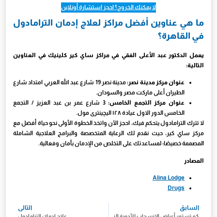
لا يمكنك الخروج؟ احجز استشارة أونلاين
ما هي عناوين أفضل مراكز لعلاج إدمان الترامادول
في القاهرة؟
يعمل الدكتور عبد الأعلى الفقي في مراكز ساي كير كلينيك في العناوين
التالية:
عنوان مركز مدينة نصر:
مدينة نصر 19 شارع عبد الله العربي امتداد شارع
الطيران أعلى ماركت مصر والسودان.
عنوان مركز التجمع الخامس:
3 شارع عمر بن عبد العزيز / التجمع
الخامس الدور الاول عيادة ١٢٨ اليچينترى مول.
لا تترك الترامادول يتحكم فيك، احجز الآن واتخذ الخطوة الأولى نحو حياة أفضل مع
مركز ساي كير، حيث نقدم لك الرعاية المتخصصة والبرامج العلاجية الشاملة
المصممة خصيصًا؛ لمساعدتك على التخلص من الإدمان بأمان وفعالية.
المصادر
Alina Lodge
Drugs
السابق
التالي
كم تستمر أعراض الانسحاب للأدوية النفسية؟
علاج إدمان الترامادول