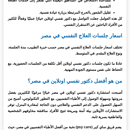
مساعدة الأشخاص في المناطق البعيدة التي تفتقر إلى خدمات الصحة
النفسية.
تقليل الشعور بالحرج المرتبطة بزيارة عيادة نفسية.
كل هذه العوامل جعلت التواصل مع دكتور نفسي اونلاين خيارًا عمليًا وفعالًا للكثير
من الأفراد الباحثين عن الاستقرار النفسي.
اسعار جلسات العلاج النفسي في مصر
تختلف اسعار جلسات العلاج النفسي في مصر حسب خبرة الطبيب، مدة الجلسة،
ونوع العلاج المقدم. في المتوسط.
عادةً ما تكون جلسات دكتور نفسي اونلاين أقل تكلفة من الجلسات الحضورية، مع
الحفاظ على نفس مستوى الجودة المهنية.
من هو أفضل دكتور نفسي اونلاين في مصر؟
أصبحت استشارة دكتور نفسي اونلاين في مصر خيارًا مرغوبًا للكثيرين بفضل
مرونتها وسهولة الوصول إلى الأطباء النفسيين. مع التطور التكنولوجي، أصبح من
السهل الحصول على الدعم النفسي والعلاجي دون الحاجة لمغادرة المنزل. توفر
الاستشارات الأونلاين بيئة آمنة ومريحة تتيح للأفراد مناقشة مخاوفهم الشخصية
والعاطفية بسرية تامة.
يضم فريق ساي كير (psy care) نخبة من أفضل الأطباء النفسيين في مصر، حيث