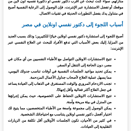
منازلهم. سواء كنت تبحث عن أقرب دكتور نفسي أو دكتورة نفسيه اون لاين من
موقعك أو تفضل الاستشارة عبر الإنترنت، فإن الوصول إلى الرعاية النفسية أصبح
في متناول يدك بفضل التطورات الحديثة في تقنيات الاتصال.
أسباب اللجوء إلى دكتور نفسي اونلاين في مصر
أصبح اللجوء إلى استشارة دكتور نفسي اونلاين خيارًا للكثيرين؛ وذلك بسبب العديد
من المزايا. إليك بعض الأسباب التي تدفع الأفراد للبحث عن العلاج النفسي عبر
الإنترنت:
تتيح الاستشارات الاونلاين التواصل مع الأطباء النفسيين من أي مكان في
مصر، دون الحاجة إلى التنقل أو السفر.
يمكن تحديد مواعيد الجلسات النفسية في أوقات تناسب جدولك اليومي،
مما يسهل عملية العلاج لأصحاب جداول الأعمال المزدحمة.
تجنب الازدحام المروري والوقت المستغرق في الذهاب إلى العيادة يساعد
في جعل العلاج أكثر فعالية وأقل إجهادًا.
تتيح الاستشارات الاونلاين الحفاظ على الخصوصية، حيث يمكن إجراؤها
من المنزل في بيئة مريحة وآمنة.
يمكن الوصول إلى مجموعة واسعة من الأطباء المتخصصين، مما يتيح لك
اختيار أفضل دكتور نفسي اونلاين يتناسب مع احتياجاتك الشخصية.
في كثير من الأحيان، تكون الجلسات الأونلاين أقل تكلفة من الزيارات
التقليدية إلى العيادات.