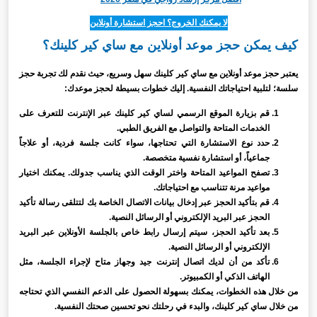
لا يمكنك الخروج؟ احجز استشارة أونلاين
كيف يمكن حجز موعد أونلاين مع ساي كير كلينك؟
يعتبر حجز موعد أونلاين مع ساي كير كلينك سهل وسريع، حيث نقدم لك تجربة حجز
سلسة؛ لتلبية احتياجاتك النفسية. إليك خطوات بسيطة لحجز موعدك:
قم بزيارة الموقع الرسمي لساي كير كلينك عبر الإنترنت للتعرف على
الخدمات المتاحة والتواصل مع الفريق الطبي.
حدد نوع الاستشارة التي تحتاجها، سواء كانت جلسة فردية، أو علاجاً
جماعياً، أو استشارة نفسية متخصصة.
تصفح المواعيد المتاحة واختر الوقت الذي يناسب جدولك. يمكنك اختيار
مواعيد مرنة تتناسب مع احتياجاتك.
قم بتأكيد الحجز عبر إدخال بيانات الاتصال الخاصة بك لتتلقى رسالة تأكيد
الحجز عبر البريد الإلكتروني أو الرسائل النصية.
بعد تأكيد الحجز، سيتم إرسال رابط خاص بالجلسة الأونلاين عبر البريد
الإلكتروني أو الرسائل النصية.
تأكد من أن لديك اتصال إنترنت جيد وجهاز متاح لإجراء الجلسة، مثل
الهاتف الذكي أو الكمبيوتر.
من خلال هذه الخطوات، يمكنك بسهولة الحصول على الدعم النفسي الذي تحتاجه
من خلال ساي كير كلينك، والبدء في رحلتك نحو تحسين صحتك النفسية.