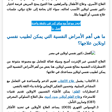
العلاج الأسري، وعلاج الأطفال والمراهقين. هذا التنوع يمنح المريض فرصة اختيار
دكتور نفسي اونلاين الأنسب لحالته، سواء كان بحاجة إلى علاج دوائي، جلسات
علاج نفسي، أو كليهما معًا.
احجز موعداً مع ساي كير في دقيقة واحدة
اتصل بنا
ما هي أهم الأمراض النفسية التي يمكن لطبيب نفسي
اونلاين علاجها؟
العلاج النفسي عبر الإنترنت أصبح وسيلة فعالة للتعامل مع مجموعة متنوعة من
الاضطرابات النفسية معالج نفسي اونلاين. هنا بعض من أهم الأمراض النفسية التي
يمكن لطبيب نفسي اونلاين مساعدتك في علاجها:
الاكتئاب: يشمل
علاج الاكتئاب
تقديم الدعم والمساعدة في التعامل مع
المشاعر السلبية، وتحسين التفكير الإيجابي وإعادة بناء الثقة بالنفس.
اضطرابات
القلق
: يمكن للأطباء النفسيين الاونلاين تقديم تقنيات
للاسترخاء و
علاج القلق أونلاين بدون أدوية
، مثل العلاج السلوكي المعرفي
(CBT) وتمارين التأمل.
الوسواس القهري (OCD): يساعد العلاج الأونلاين في تحديد الأفكار