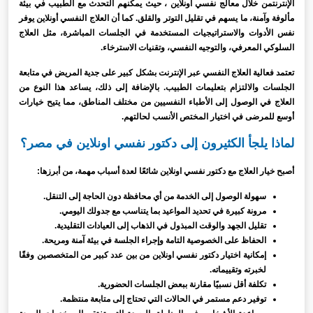
الإنترنتمن خلال معالج نفسي اونلاين ، حيث يمكنهم التحدث مع الطبيب في بيئة
مألوفة وآمنة، ما يسهم في تقليل التوتر والقلق. كما أن العلاج النفسي أونلاين يوفر
نفس الأدوات والاستراتيجيات المستخدمة في الجلسات المباشرة، مثل العلاج
السلوكي المعرفي، والتوجيه النفسي، وتقنيات الاسترخاء.
تعتمد فعالية العلاج النفسي عبر الإنترنت بشكل كبير على جدية المريض في متابعة
الجلسات والالتزام بتعليمات الطبيب. بالإضافة إلى ذلك، يساعد هذا النوع من
العلاج في الوصول إلى الأطباء النفسيين من مختلف المناطق، مما يتيح خيارات
أوسع للمرضى في اختيار المختص الأنسب لحالتهم.
لماذا يلجأ الكثيرون إلى دكتور نفسي اونلاين في مصر؟
أصبح خيار العلاج مع دكتور نفسي اونلاين شائعًا لعدة أسباب مهمة، من أبرزها:
سهولة الوصول إلى الخدمة من أي محافظة دون الحاجة إلى التنقل.
مرونة كبيرة في تحديد المواعيد بما يتناسب مع جدولك اليومي.
تقليل الجهد والوقت المبذول في الذهاب إلى العيادات التقليدية.
الحفاظ على الخصوصية التامة وإجراء الجلسة في بيئة آمنة ومريحة.
إمكانية اختيار دكتور نفسي اونلاين من بين عدد كبير من المتخصصين وفقًا
لخبرته وتقييماته.
تكلفة أقل نسبيًا مقارنة ببعض الجلسات الحضورية.
توفير دعم مستمر في الحالات التي تحتاج إلى متابعة منتظمة.