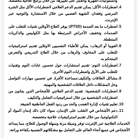
والسلوكيات القهرية والعمل على تغييرها، من خلال برامج علاجية مخصصة.
اضطرابات الأكل: يمكن تقديم الدعم العلاجي لاضطرابات الأكل مثل الشره
المرضي وفقدان الشهية العصبي من خلال الاستشارة والتوجيه عبر
الإنترنت.
اضطراب ما بعد الصدمة (PTSD): يوفر العلاج الأونلاين تقنيات للتغلب على
الصدمات وتخفيف الأعراض المرتبطة بها مثل الكوابيس والذكريات
المتطفلة.
الفوبيا أو الرهاب: يمكن للأطباء النفسيين الاونلاين تقديم استراتيجيات
للتغلب على المخاوف والرهاب من خلال العلاج التدريجي والتعرض
المتحكم به.
اضطرابات النوم: تقديم استشارات حول تحسين عادات النوم وتقنيات
للتغلب على الأرق واضطرابات النوم الأخرى.
مشاكل العلاقات والتكيف:مساعدة الأفراد في تحسين مهارات التواصل
وحل المشكلات داخل العلاقات الشخصية والمهنية.
اضطرابات الشخصية: تقديم الدعم العلاجي للأشخاص الذين يعانون من
اضطرابات الشخصية من خلال استراتيجيات التعامل والتكيف.
تعليم تقنيات لإدارة الغضب والحد من ردود الفعل العاطفية العنيفة.
دعم الأشخاص في التغلب على الإدمان، سواء كان ذلك إدمان المواد أو
التكنولوجيا، من خلال تقديم استراتيجيات علاجية متخصصة.
الخدمات العلاجية عبر الإنترنت توفر وسيلة مرنة وسهلة الوصول للعلاج، مما يساعد
الأشخاص في جميع أنحاء العالم على التعامل مع مشكلاتهم النفسية بكفاءة وراحة.