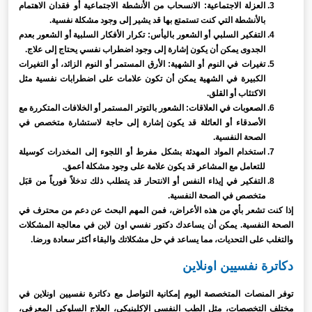
العزلة الاجتماعية: الانسحاب من الأنشطة الاجتماعية أو فقدان الاهتمام
بالأنشطة التي كنت تستمتع بها قد يشير إلى وجود مشكلة نفسية.
التفكير السلبي أو الشعور باليأس: تكرار الأفكار السلبية أو الشعور بعدم
الجدوى يمكن أن يكون إشارة إلى وجود اضطراب نفسي يحتاج إلى علاج.
تغيرات في النوم أو الشهية: الأرق المستمر أو النوم الزائد، أو التغيرات
الكبيرة في الشهية يمكن أن تكون علامات على اضطرابات نفسية مثل
الاكتئاب أو القلق.
الصعوبات في العلاقات: الشعور بالتوتر المستمر أو الخلافات المتكررة مع
الأصدقاء أو العائلة قد يكون إشارة إلى حاجة لاستشارة متخصص في
الصحة النفسية.
استخدام المواد المهدئة بشكل مفرط أو اللجوء إلى المخدرات كوسيلة
للتعامل مع المشاعر قد يكون علامة على وجود مشكلة أعمق.
التفكير في إيذاء النفس أو الانتحار قد يتطلب ذلك تدخلاً فورياً من قبَل
متخصص في الصحة النفسية.
إذا كنت تشعر بأي من هذه الأعراض، فمن المهم البحث عن دعم من محترف في
الصحة النفسية. يمكن أن يساعدك دكتور نفسي اون لاين في معالجة المشكلات
والتغلب على التحديات، مما يساعد في حل مشكلاتك والبقاء أكثر سعادة ورضا.
دكاترة نفسيين اونلاين
توفر المنصات المتخصصة اليوم إمكانية التواصل مع دكاترة نفسيين اونلاين في
مختلف التخصصات، مثل الطب النفسي الإكلينيكي، العلاج السلوكي المعرفي،