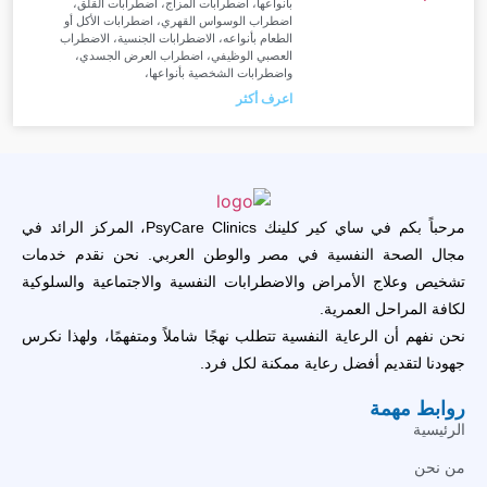
بأنواعها، اضطرابات المزاج، اضطرابات القلق،
اضطراب الوسواس القهري، اضطرابات الأكل أو
الطعام بأنواعه، الاضطرابات الجنسية، الاضطراب
العصبي الوظيفي، اضطراب العرض الجسدي،
واضطرابات الشخصية بأنواعها،
اعرف أكثر
مرحباً بكم في ساي كير كلينك PsyCare Clinics، المركز الرائد في
مجال الصحة النفسية في مصر والوطن العربي. نحن نقدم خدمات
تشخيص وعلاج الأمراض والاضطرابات النفسية والاجتماعية والسلوكية
لكافة المراحل العمرية.
نحن نفهم أن الرعاية النفسية تتطلب نهجًا شاملاً ومتفهمًا، ولهذا نكرس
جهودنا لتقديم أفضل رعاية ممكنة لكل فرد.
روابط مهمة
الرئيسية
من نحن