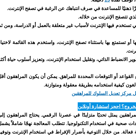
يزًا ذهنيًا للمساعدة في صرف انتباهك عن الرغبة في تصفح الإنترنت.
لذي تتصفح الإنترنت من خلاله.
ي تستخدم فيها الإنترنت لأسباب غير متعلقة بالعمل أو الدراسة، ومن ثم
و تستمتع بها باستثناء تصفح الإنترنت، واستخدم هذه القائمة لاختيار
رنت.
 الانضباط الذاتي، وتقليل استخدام الإنترنت، وتعزيز أسلوب حياة أكثر
لقواعد أو التوقعات المحددة للمراهق. يمكن أن يكون المراهقون أقل
الغون كيفية استخدامه بطريقة معقولة ومتوازنة.
 مركز تعديل السلوك للمراهقين
لخروج؟ احجز استشارة أونلاين
راهقين يمثل تحديًا متزايدًا في عصرنا الرقمي. يحتاج المراهقون إلى
دات صحية في استخدام التكنولوجيا. تتطلب المعالجة نهجًا شاملاً يشمل
 فعالة. من خلال التوعية بأضرار الإفراط في استخدام الإنترنت وتوفير