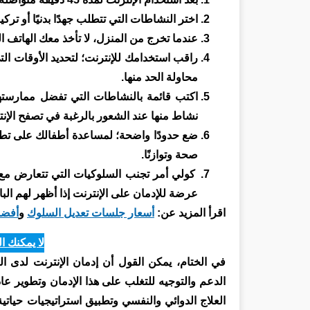
اختر النشاطات التي تتطلب جهدًا بدنيًا أو ترك
عندما تخرج من المنزل، لا تأخذ معك الهاتف ا
راقب استخدامك للإنترنت؛ لتحديد الأوقات الت
محاولة الحد منها.
اكتب قائمة بالنشاطات التي تفضل ممارستها أ
نشاط منها عند الشعور بالرغبة في تصفح الإنت
ضع حدودًا واضحة؛ لمساعدة أطفالك على تطوير
صحة وتوازنًا.
كولي أمر تجنب السلوكيات التي تتعارض مع ا
عرضة للإدمان على الإنترنت إذا أظهر لهم الب
اقرأ المزيد عن:
أسعار جلسات تعديل السلوك
و
أفضل
لا يمكنك ا
في الختام، يمكن القول أن إدمان الإنترنت لدى الم
الدعم والتوجيه للتغلب على هذا الإدمان وتطوير عا
العلاج الدوائي والنفسي وتطبيق استراتيجيات حياتية