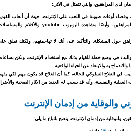
مان لدى المراهقين، والتي تتمثل في الآتي:
 وقضاء أوقات طويلة في اللعب على الإنترنت، حيث أن ألعاب الفيديو
video games منتشرة بشكل كبير بين المراهقين، وأيضًا مشاهدة اليوتيوب youtube والأفلام والمسل
هق حول المشكلة. والتأكيد على أنك لا تهاجمتهم، ولكنك تقلق على
لبدء في وضع خطة للقيام بذلك مع استخدام الإنترنت، ولكن بساعات
لاندماج به والابتعاد عن الحياة الواقعية.
في العلاج السلوكي للحالة، كما أن العلاج قد يكون مهم لكي يفهم
لعقلية والنفسية، وأنه قد يسبب له العديد من الآثار الصحية والأضرار
وني والوقاية من إدمان الإنترنت
ن، وللوقاية من إدمان الإنترنت، ينصح باتباع ما يلي:
15
دقيقة.