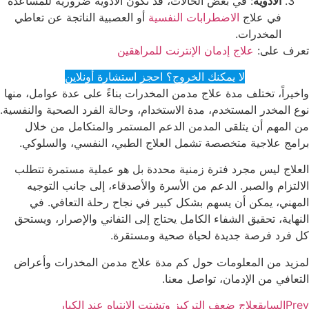
الأدوية
: في بعض الحالات، قد تكون الأدوية ضرورية للمساعدة
في علاج
الاضطرابات النفسية
أو العصبية الناتجة عن تعاطي
المخدرات.
تعرف على:
علاج إدمان الإنترنت للمراهقين
لا يمكنك الخروج؟ احجز استشارة أونلاين
واخيراً، تختلف مدة علاج مدمن المخدرات بناءً على عدة عوامل، منها
نوع المخدر المستخدم، مدة الاستخدام، وحالة الفرد الصحية والنفسية.
من المهم أن يتلقى المدمن الدعم المستمر والمتكامل من خلال
برامج علاجية متخصصة تشمل العلاج الطبي، النفسي، والسلوكي.
العلاج ليس مجرد فترة زمنية محددة بل هو عملية مستمرة تتطلب
الالتزام والصبر. الدعم من الأسرة والأصدقاء، إلى جانب التوجيه
المهني، يمكن أن يسهم بشكل كبير في نجاح رحلة التعافي. في
النهاية، تحقيق الشفاء الكامل يحتاج إلى التفاني والإصرار، ويستحق
كل فرد فرصة جديدة لحياة صحية ومستقرة.
لمزيد من المعلومات حول كم مدة علاج مدمن المخدرات وأعراض
التعافي من الإدمان، تواصل معنا.
Prev
السابق
علاج ضعف التركيز وتشتت الانتباه عند الكبار