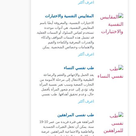
اعرف أكثر
المقاييس النفسية والاختبارات
الاختبارات النفسية، والمعروفة أيضًا باسم
المقاييس النفسية، هي أدوات موحدة
تستخدم لقياس السلوك أو السمات العقلية.
قد تشمل هذه السمات المواقف والذكاء
والقدرات المعرفية والكفاءة والقيم
والاهتمامات وخصائص الشخصية. يمكن
اعرف أكثر
طب نفسي النساء
يعد الحمل والإجهاض والعقم والرضاعة
الطبيعية والانتقال إلى مرحلة الأمومة من
التجارب الصعبة وسبب تغير نفسية المرأة
وقد تؤدي إلى عدم شعور المرأة بأفضل
حال، وعدم تحقيق أهدافها. طب نفسي
اعرف أكثر
طب نفسى المراهقين
المراهقة هي فترة فريدة من عمر 10-19
سنة. يمكن أن تجعل التغيرات الجسدية
والعاطفية والاجتماعية المراهقين عرضة