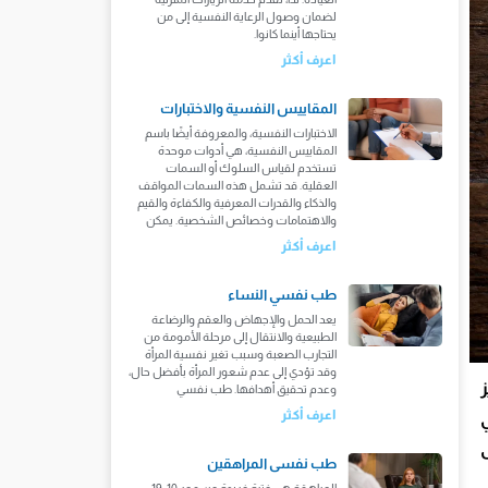
لضمان وصول الرعاية النفسية إلى من
يحتاجها أينما كانوا.
اعرف أكثر
المقاييس النفسية والاختبارات
الاختبارات النفسية، والمعروفة أيضًا باسم
المقاييس النفسية، هي أدوات موحدة
تستخدم لقياس السلوك أو السمات
العقلية. قد تشمل هذه السمات المواقف
والذكاء والقدرات المعرفية والكفاءة والقيم
والاهتمامات وخصائص الشخصية. يمكن
اعرف أكثر
طب نفسي النساء
يعد الحمل والإجهاض والعقم والرضاعة
الطبيعية والانتقال إلى مرحلة الأمومة من
التجارب الصعبة وسبب تغير نفسية المرأة
وقد تؤدي إلى عدم شعور المرأة بأفضل حال،
وعدم تحقيق أهدافها. طب نفسي
اعرف أكثر
طب نفسى المراهقين
المراهقة هي فترة فريدة من عمر 10-19