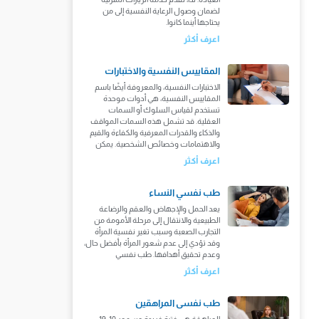
لضمان وصول الرعاية النفسية إلى من
يحتاجها أينما كانوا.
اعرف أكثر
المقاييس النفسية والاختبارات
الاختبارات النفسية، والمعروفة أيضًا باسم
المقاييس النفسية، هي أدوات موحدة
تستخدم لقياس السلوك أو السمات
العقلية. قد تشمل هذه السمات المواقف
والذكاء والقدرات المعرفية والكفاءة والقيم
والاهتمامات وخصائص الشخصية. يمكن
اعرف أكثر
طب نفسي النساء
يعد الحمل والإجهاض والعقم والرضاعة
الطبيعية والانتقال إلى مرحلة الأمومة من
التجارب الصعبة وسبب تغير نفسية المرأة
وقد تؤدي إلى عدم شعور المرأة بأفضل حال،
وعدم تحقيق أهدافها. طب نفسي
اعرف أكثر
طب نفسى المراهقين
المراهقة هي فترة فريدة من عمر 10-19