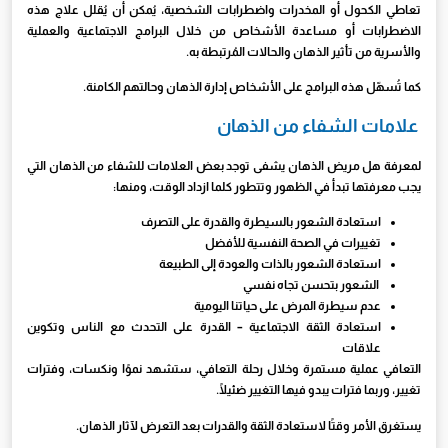
تعاطي الكحول أو المخدرات واضطرابات الشخصية، يُمكن أن يُقلل علاج هذه
الاضطرابات أو مساعدة الأشخاص من خلال البرامج الاجتماعية والعملية
والأسرية من تأثير الذهان والحالات المُرتبطة به.
كما تُسهّل هذه البرامج على الأشخاص إدارة الذهان وحالتهم الكامنة.
علامات الشفاء من الذهان
لمعرفة هل مريض الذهان يشفى توجد بعض العلامات للشفاء من الذهان التي
يجب معرفتها تبدأ في الظهور وتتطور كلما ازداد الوقت، ومنها:
استعادة الشعور بالسيطرة والقدرة على التصرف
تغييرات في الصحة النفسية للأفضل
استعادة الشعور بالذات والعودة إلى الطبيعة
الشعور بتحسن تجاه نفسي
عدم سيطرة المرض على حياتنا اليومية
استعادة الثقة الاجتماعية – القدرة على التحدث مع الناس وتكوين
علاقات
التعافي عملية مستمرة وخلال رحلة التعافي، ستشهد نموًا ونكسات، وفترات
تغيير، وربما فترات يبدو فيها التغيير ضئيلًا.
يستغرق الأمر وقتًا لاستعادة الثقة والقدرات بعد التعرض لآثار الذهان.