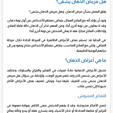
هل مريض الذهان يشفى؟
يقلق البعض بشأن مرض الذهان، وهل مريض الذهان يشفى؟
ونود أن نؤكد أنه مع العلاج الفعال، يتعافى معظم الأشخاص من أول نوبة ذهان،
وقد لا يعانون من نوبة أخرى أبدًا، ومن المهم تذكر أن الذهان حالة قابلة للعلاج،
وإذا طُلب العلاج مبكرًا، فقد لا يعاني الشخص من نوبة أخرى أبدًا.
في البداية قد تستمر بعض الأعراض الظاهرة في المرحلة الحادة خلال مرحلة
التعافي، ولكن مع العلاج المناسب، يتعافى معظم الأشخاص بنجاح ويعودون إلى
حياتهم اليومية الطبيعية.
ما هي أعراض الذهان؟
تشمل الأعراض الذهانية عادةً تغيرات في التفكير والمزاج والسلوك، وتختلف
الأعراض من شخص لآخر وقد تتغير بمرور الوقت، وللإجابة عن سؤال هل مريض
الذهان يشفى يجب التعرف عليها جيداَ، ويمكن تصنيف بعض الأعراض الأكثر
شيوعًا إلى خمس فئات:
التفكير المشوش:
تصبح الأفكار مشوشة، وقد لا يفهم الشخص معنى الكلام، ويواجه صعوبة في
التركيز أو متابعة المحادثة أو تذكر الأشياء، وقد يتسارع عقله أو يبدو وكأنه يعالج