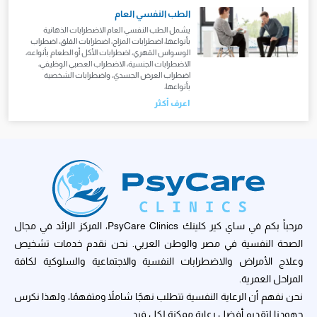
الطب النفسي العام
يشمل الطب النفسي العام الاضطرابات الذهانية
بأنواعها، اضطرابات المزاج، اضطرابات القلق، اضطراب
الوسواس القهري، اضطرابات الأكل أو الطعام بأنواعه،
الاضطرابات الجنسية، الاضطراب العصبي الوظيفي،
اضطراب العرض الجسدي، واضطرابات الشخصية
بأنواعها،
اعرف أكثر
مرحباً بكم في ساي كير كلينك PsyCare Clinics، المركز الرائد في مجال
الصحة النفسية في مصر والوطن العربي. نحن نقدم خدمات تشخيص
وعلاج الأمراض والاضطرابات النفسية والاجتماعية والسلوكية لكافة
المراحل العمرية.
نحن نفهم أن الرعاية النفسية تتطلب نهجًا شاملاً ومتفهمًا، ولهذا نكرس
جهودنا لتقديم أفضل رعاية ممكنة لكل فرد.