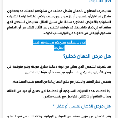
تغير السلوك:
قد يتصرف المصابون بالذهان بشكل مختلف عن سلوكهم المعتاد، قد يضحكون
بشكل غير لائق أو يغضبون أو ينزعجون دون سبب واضح، غالبًا ما ترتبط التغيرات
السلوكية بالأعراض المذكورة سابقًا على سبيل المثال: قد يتصل الشخص الذي
يعتقد أنه في خطر بالشرطة، قد يتوقف الشخص عن الأكل لقلقه من أن الطعام
مسموم، أو يعاني من صعوبة في النوم بسبب الخوف.
احجز موعداً مع ساي كير في دقيقة واحدة
اتصل بنا
هل مرض الذهان خطير؟
قد يتصرف الشخص الذي يعاني من نوبة ذهانية بطرق مربكة وغير متوقعة في
بعض الأحيان، وقد يؤذي نفسه أو يصبح مهددًا أو عنيفًا تجاه الآخرين.
ينخفض ​​خطر العنف والانتحار مع علاج الذهان، لذا من المهم طلب المساعدة.
إذا لاحظتَ هذه التغيرات السلوكية أو لاحظتها لدى صديق أو فرد من العائلة
وبدأت تتفاقم أو لا تختفي، فتواصل مع طبيب مختص.
هل مرض الذهان نفسي أم عقلي؟
ينتج الذهان عن مزيج معقد من العوامل الوراثية، واختلافات في نمو الدماغ،