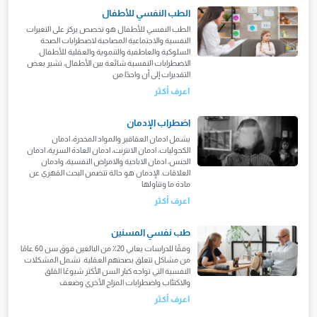
الطب النفسي للأطفال
الطب النفسي للأطفال هو تخصص يركز على التغيرات
النفسية والاجتماعية المصاحبة لاضطرابات الصحة
السلوكية والعاطفية والتنموية والعقلية للأطفال.
الاضطرابات النفسية شائعة بين الأطفال، تشير بعض
التقديرات إلى أن واحدًا من
اعرف أكثر
اضطراب الإدمان
يشمل ادمان العقاقير والمواد المخدرة، ادمان
الكحوليات، ادمان الانترنت، ادمان العادة السرية، ادمان
الجنس، ادمان الاباحية والامراض النفسية، وادمان
العلاقات. الإدمان هو حالة تتضمن البحث القهري عن
مادة ما وتناولها
اعرف أكثر
طب نفسي المسنين
وفقًا للدراسات يعاني 20٪ من البالغين فوق سن 60 عامًا
من مشاكل تتعلق بصحتهم العقلية. تشمل المشكلات
النفسية التي تواجه كبار السن الأكثر شيوعًا القلق
والاكتئاب واضطرابات المزاج الأخرى وضعف
اعرف أكثر