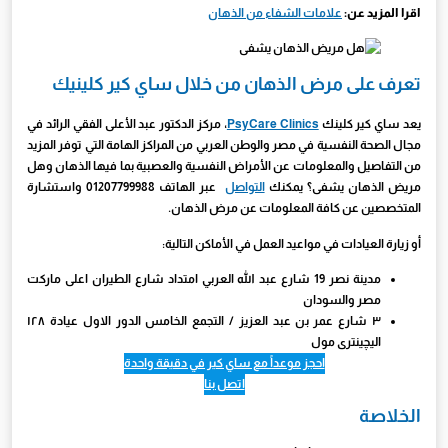
اقرا المزيد عن:
علامات الشفاء من الذهان
تعرف على مرض الذهان من خلال ساي كير كلينيك
يعد ساي كير كلينك
PsyCare Clinics
، مركز الدكتور عبد الأعلى الفقي الرائد في
مجال الصحة النفسية في مصر والوطن العربي من المراكز الهامة التي توفر المزيد
من التفاصيل والمعلومات عن الأمراض النفسية والعصبية بما فيها الذهان وهل
مريض الذهان يشفى؟ يمكنك
التواصل
عبر الهاتف 01207799988 واستشارة
المتخصصين عن كافة المعلومات عن مرض الذهان.
أو زيارة العيادات في مواعيد العمل في الأماكن التالية:
مدينة نصر 19 شارع عبد الله العربي امتداد شارع الطيران اعلى ماركت
مصر والسودان
٣ شارع عمر بن عبد العزيز / التجمع الخامس الدور الاول عيادة ١٢٨
اليچينترى مول
احجز موعداً مع ساي كير في دقيقة واحدة
اتصل بنا
الخلاصة