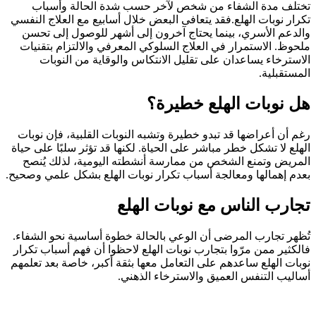
تختلف مدة الشفاء من شخص لآخر حسب شدة الحالة وأسباب
تكرار نوبات الهلع.فقد يتعافى البعض خلال أسابيع مع العلاج النفسي
والدعم الأسري، بينما يحتاج آخرون إلى أشهر للوصول إلى تحسن
ملحوظ. الاستمرار في العلاج السلوكي المعرفي والالتزام بتقنيات
الاسترخاء يساعدان على تقليل الانتكاس والوقاية من النوبات
المستقبلية.
هل نوبات الهلع خطيرة؟
رغم أن أعراضها قد تبدو خطيرة وتشبه النوبات القلبية، فإن نوبات
الهلع لا تشكل خطر مباشر على الحياة. لكنها قد تؤثر سلبًا على حياة
المريض وتمنع الشخص من ممارسة أنشطته اليومية، لذلك يُنصح
بعدم إهمالها ومعالجة أسباب تكرار نوبات الهلع بشكل علمي وصحيح.
تجارب الناس مع نوبات الهلع
تُظهر تجارب المرضى أن الوعي بالحالة خطوة أساسية نحو الشفاء.
فالكثير ممن مرّوا بتجارب نوبات الهلع لاحظوا أن فهم أسباب تكرار
نوبات الهلع ساعدهم على التعامل معها بثقة أكبر، خاصة بعد تعلمهم
أساليب التنفس العميق والاسترخاء الذهني.