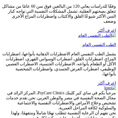
وفقًا للدراسات يعاني 20٪ من البالغين فوق سن 60 عامًا من مشاكل
تتعلق بصحتهم العقلية. تشمل المشكلات النفسية التي تواجه كبار
السن الأكثر شيوعًا القلق والاكتئاب واضطرابات المزاج الأخرى
وضعف
اعرف أكثر
الطب النفسي العام
يشمل الطب النفسي العام الاضطرابات الذهانية بأنواعها، اضطرابات
المزاج، اضطرابات القلق، اضطراب الوسواس القهري، اضطرابات
الأكل أو الطعام بأنواعه، الاضطرابات الجنسية، الاضطراب العصبي
الوظيفي، اضطراب العرض الجسدي، واضطرابات الشخصية
بأنواعها،
اعرف أكثر
مرحباً بكم في ساي كير كلينك PsyCare Clinics، المركز الرائد في
مجال الصحة النفسية في مصر والوطن العربي. نحن نقدم خدمات
تشخيص وعلاج الأمراض والاضطرابات النفسية والاجتماعية
والسلوكية لكافة المراحل العمرية.
نحن نفهم أن الرعاية النفسية تتطلب نهجًا شاملاً ومتفهمًا، ولهذا
نكرس جهودنا لتقديم أفضل رعاية ممكنة لكل فرد.