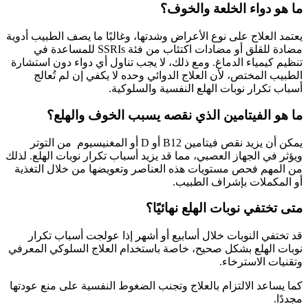
ما هو دواء الخلعة والخوف؟
يعتمد العلاج على نوع الأعراض وشدتها، وغالبًا ما يصف الطبيب أدوية
مضادة للقلق أو مضادات اكتئاب من فئة SSRIs للمساعدة في
تنظيم كيمياء الدماغ. ومع ذلك، لا يجب تناول أي دواء دون استشارة
الطبيب المختص، لأن العلاج الدوائي وحده لا يكفي إن لم تُعالج
أسباب تكرار نوبات الهلع النفسية والسلوكية.
ما هو الفيتامين الذي نقصه يسبب الخوف والهلع؟
يمكن أن يزيد نقص فيتامين B12 أو D أو المغنيسيوم من التوتر
ويؤثر في الجهاز العصبي، مما قد يزيد أسباب تكرار نوبات الهلع. لذلك
من المهم فحص مستويات هذه العناصر وتعويضها من خلال التغذية
أو المكملات بإشراف الطبيب.
متى تختفي نوبات الهلع نهائيًا؟
قد تختفي النوبات خلال أسابيع أو أشهر إذا عولجت أسباب تكرار
نوبات الهلع بشكل صحيح، خاصة باستخدام العلاج السلوكي المعرفي
وتقنيات الاسترخاء.
كما يساعد الالتزام بالعلاج وتجنب الضغوط النفسية على منع عودتها
مجددًا.