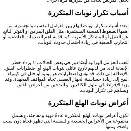
يجعل المريض يخاف من تكرارها مرة أخرى.
أسباب تكرار نوبات المتكررة
تتعدد أسباب تكرار نوبات الهلع بين العوامل النفسية والجسدية. من
أهمها الضغوط النفسية المستمرة، مثل القلق المزمن أو التوتر الناتج
عن العمل أو المشاكل الأسرية. كما قد تساهم الصدمات العاطفية أو
التجارب الصعبة في زيادة احتمال حدوث النوبات.
تلعب العوامل الوراثية أيضًا دور في بعض الحالات، إذ يزداد خطر
الإصابة لدى من لديهم تاريخ عائلي لنوبات الهلع أو اضطرابات القلق.
بالإضافة إلى ذلك، قد تؤدي اضطرابات هرمونية أو خلل في كيمياء
المخ إلى زيادة حساسية الجهاز العصبي تجاه المواقف المجهدة. وقد
يزيد الإفراط في تناول الكافيين أو التدخين من أعراض القلق
ويساهم في تكرار النوبات.
أعراض نوبات الهلع المتكررة
تكون أعراض نوبات الهلع المتكررة عادةً قوية ومفاجئة، وتشمل
مجموعة من الأعراض الجسدية والنفسية التي تظهر فجأة دون سبب
واضح، ومنها: