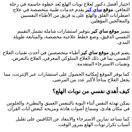
اختيار أفضل دكتور لعلاج نوبات الهلع يُعد خطوة حاسمة في رحلة
التعافي.
موقع
ساي كي
ر
يقدم خدمات طبية متخصصة في علاج
اضطرابات القلق والهلع على يد فريق من الأطباء النفسيين
والمعالجين المؤهلين.
يتميز
موقع ساي كير
بتوفير استشارات شاملة تشمل التقييم
النفسي الدقيق، وضع خطط علاجية مخصصة، والمتابعة طويلة
المدى.
يضم فريق
موقع ساي كير
أطباء متخصصين في أحدث تقنيات العلاج
النفسي، بما في ذلك العلاج السلوكي المعرفي، العلاج بالتعرض،
وتقنيات الاسترخاء المتقدمة.
كما يوفر الموقع إمكانية الحصول على استشارات عبر الإنترنت، مما
يجعل العلاج متاحاً لأكبر عدد من المرضى.
كيف أهدي نفسي من نوبات الهلع؟
يمكن تهدئة النفس أثناء النوبة بالتنفس العميق والبطيء، والجلوس
في مكان هادئ، وسماع أصوات هادئة ومريحة كبعض آيات القرآن.
كما تساعد تمارين الاسترخاء والابتعاد عن الكافيين على تقليل
أسباب تكرار نوبات الهلع بمرور الوقت.